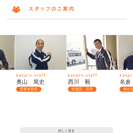
kanpro-staff:
kanpro-staff:
kanpr
西川 毅
名倉 一樹
井林
鈴鹿店 店長
南が丘半田店 店長
リフ
詳しく見る