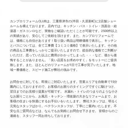
カンプロリフォームCLUBは、三重県津市の(半田・久居新町)に2店舗ショー
ルームを構えております。店内では、キッチン・バス・トイレ・洗面台・給
湯器・ガスコンロなど、実物をご確認いただくことが可能です。2500件以上
の実績があり、安心してご依頼を頂けます。また、カンプロリフォームで
は、価格にも自信があります！取り扱い商品は明瞭価格で表示し、キッチン
とバスについては、全て工事費【コミコミ価格】で表示いたします。その他
の商品も工事費をしっかりご提示いたしますので、総合的な価格でご判断が
いただけ、思っていた以上に費用がかかってしまった・・・など、後から後
悔することがありません。「良い品質をお求めやすく」をモットーにご提供
致します。また、ほとんどのリフォームが1日で工事が完了いたします。地
域一番価格と、スピード施工が弊社の強みです。
お問合せに対しても、即座にご対応いたします。営業エリアを自動車で15分
圏内にしておりますので、お客様のお困りのタイミングですぐに駆けつけ、
翌日までのお見積り提案が可能です。 水漏れ・トイレのつまりのような小さ
なお困りごとから、お風呂・キッチン・増改築の大きなリフォームまで、お
客様の住まいを快適にするお手伝いをいたします。 弊社スタッフは、明るく
元気なスタッフばかり。ベテランスタッフが、丁寧にご案内いたします。不
安な点ご質問点などは、なんでもお気軽にお問合せ下さませ。 皆様からのご
連絡を、スタッフ一同お待ちしております。