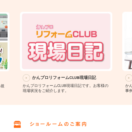
かんプロの施工事例集
様の
かんプロだからできたカンタンリフォームの施工
か
事例集
フ