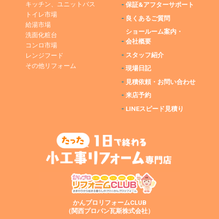
キッチン、ユニットバス
-
保証&アフターサポート
トイレ市場
-
良くあるご質問
給湯市場
ショールーム案内・
洗面化粧台
-
会社概要
コンロ市場
-
スタッフ紹介
レンジフード
その他リフォーム
-
現場日記
-
見積依頼・お問い合わせ
-
来店予約
-
LINEスピード見積り
かんプロリフォームCLUB
（関西プロパン瓦斯株式会社）