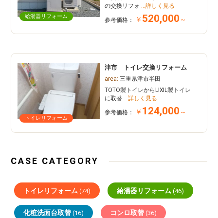
の交換リフォ
…詳しく見る
520,000
給湯器リフォーム
￥
～
参考価格：
津市 トイレ交換リフォーム
area:
三重県津市半田
TOTO製トイレからLIXIL製トイレ
に取替
…詳しく見る
124,000
￥
～
参考価格：
トイレリフォーム
CASE CATEGORY
トイレリフォーム
給湯器リフォーム
(74)
(46)
化粧洗面台取替
コンロ取替
(16)
(36)