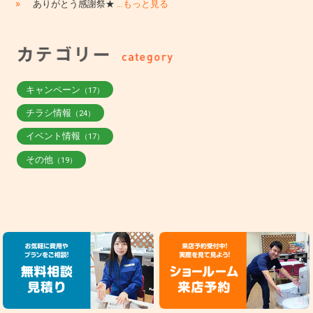
»
ありがとう感謝祭★
…もっと見る
キャンペーン
（17）
チラシ情報
（24）
イベント情報
（17）
その他
（19）