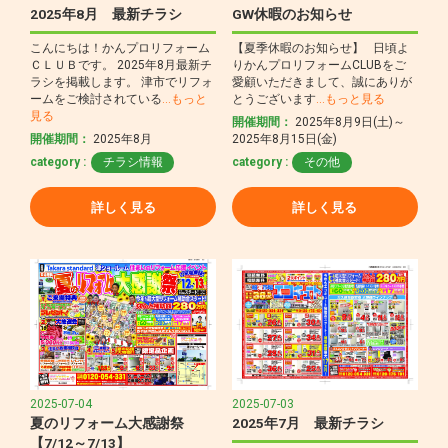
2025年8月 最新チラシ
GW休暇のお知らせ
こんにちは！かんプロリフォーム
【夏季休暇のお知らせ】 日頃よ
ＣＬＵＢです。 2025年8月最新チ
りかんプロリフォームCLUBをご
ラシを掲載します。 津市でリフォ
愛顧いただきまして、誠にありが
ームをご検討されている
…もっと
とうございます
…もっと見る
見る
開催期間：
2025年8月9日(土)～
開催期間：
2025年8月
2025年8月15日(金)
category :
チラシ情報
category :
その他
詳しく見る
詳しく見る
2025-07-04
2025-07-03
夏のリフォーム大感謝祭
2025年7月 最新チラシ
【7/12～7/13】