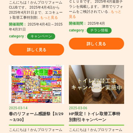
ＣＬＵＢです。 2025年4月最新チ
こんにちは！かんプロリフォーム
ラシを掲載します。 津市でリフォ
CLUBです。 2025年4月4日から
ームをご検討されている
…もっと
2025年4月31日まで、エコキュー
見る
ト取替工事特別割
…もっと見る
開催期間：
2025年4月
開催期間：
2025年4月4日～2025
年4月31日
category :
チラシ情報
category :
キャンペーン
詳しく見る
詳しく見る
2025-03-14
2025-03-06
春のリフォーム感謝祭【3/29
HP限定！トイレ取替工事特
～3/30】
別割引キャンペーン
こんにちは！かんプロリフォーム
こんにちは！かんプロリフォーム