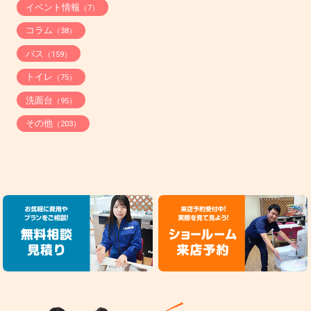
イベント情報
（7）
コラム
（38）
バス
（159）
トイレ
（75）
洗面台
（95）
その他
（203）