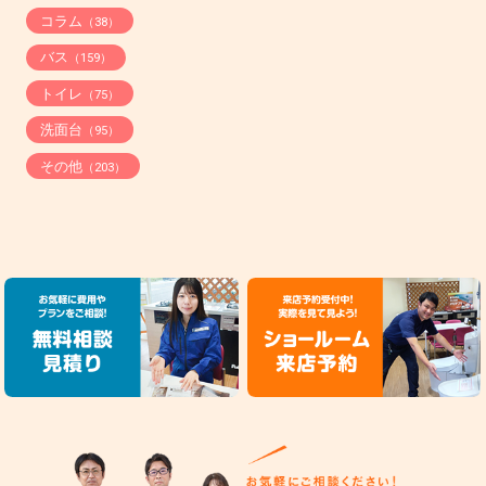
コラム
（38）
バス
（159）
トイレ
（75）
洗面台
（95）
その他
（203）