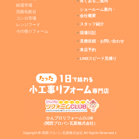
-
良くあるご質問
給湯市場
ショールーム案内・
洗面化粧台
-
会社概要
コンロ市場
-
スタッフ紹介
レンジフード
その他リフォーム
-
現場日記
-
見積依頼・お問い合わせ
-
来店予約
-
LINEスピード見積り
かんプロリフォームCLUB
（関西プロパン瓦斯株式会社）
Copyright © 関西プロパン瓦斯株式会社 All Rights Reserved.x