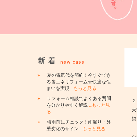
»
夏の電気代を節約！今すぐでき
る省エネリフォーム☆快適な住
まいを実現
…もっと見る
»
リフォーム相談でよくある質問
２
を分かりやすく解説
…もっと見
天
る
梁
»
梅雨前にチェック！雨漏り・外
壁劣化のサイン
…もっと見る