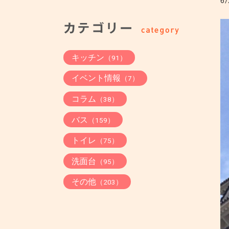
6/
キッチン
（91）
イベント情報
（7）
コラム
（38）
バス
（159）
トイレ
（75）
洗面台
（95）
その他
（203）