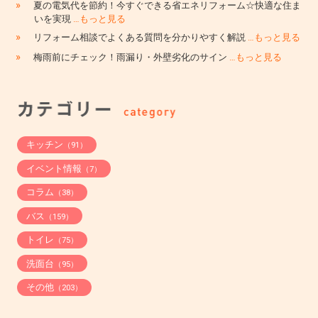
»
夏の電気代を節約！今すぐできる省エネリフォーム☆快適な住ま
いを実現
…もっと見る
»
リフォーム相談でよくある質問を分かりやすく解説
…もっと見る
»
梅雨前にチェック！雨漏り・外壁劣化のサイン
…もっと見る
キッチン
（91）
イベント情報
（7）
コラム
（38）
バス
（159）
トイレ
（75）
洗面台
（95）
その他
（203）