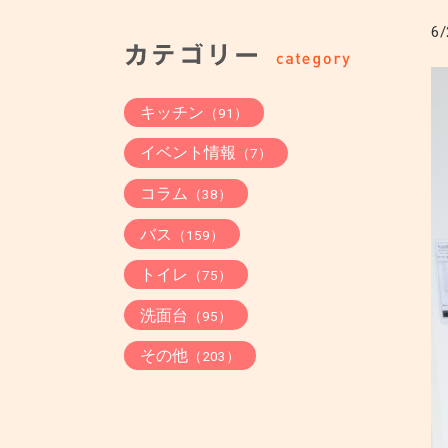
6/
キッチン
（91）
イベント情報
（7）
コラム
（38）
バス
（159）
トイレ
（75）
洗面台
（95）
その他
（203）