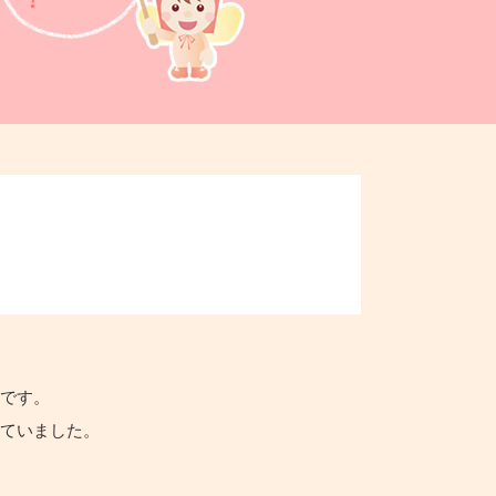
為です。
っていました。
。