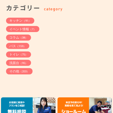
キッチン
（91）
イベント情報
（7）
コラム
（38）
バス
（159）
トイレ
（75）
洗面台
（95）
その他
（203）