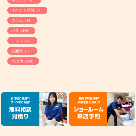
キッチン
（91）
イベント情報
（7）
コラム
（38）
バス
（159）
トイレ
（75）
洗面台
（95）
その他
（203）