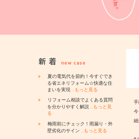
»
夏の電気代を節約！今すぐでき
る省エネリフォーム☆快適な住
まいを実現
…もっと見る
»
リフォーム相談でよくある質問
手
を分かりやすく解説
…もっと見
今
る
細
»
梅雨前にチェック！雨漏り・外
壁劣化のサイン
…もっと見る