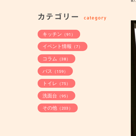
8/
キッチン
（91）
イベント情報
（7）
コラム
（38）
バス
（159）
トイレ
（75）
洗面台
（95）
その他
（203）