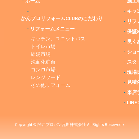
-
ホーム
-
施工
-
-
キャ
かんプロリフォームCLUBの
こだわり
-
リフ
-
リフォームメニュー
-
保証
キッチン、ユニットバス
-
良く
トイレ市場
-
ショ
給湯市場
洗面化粧台
-
スタ
コンロ市場
-
現場
レンジフード
-
見積
その他リフォーム
-
来店
-
LI
Copyright © 関西プロパン瓦斯株式会社 All Rights Reserved.x