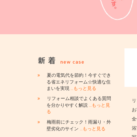
»
夏の電気代を節約！今すぐでき
る省エネリフォーム☆快適な住
まいを実現
…もっと見る
»
リフォーム相談でよくある質問
リ
を分かりやすく解説
…もっと見
お
る
全
»
梅雨前にチェック！雨漏り・外
浴
壁劣化のサイン
…もっと見る