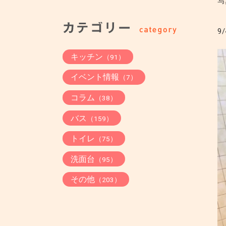
写
9/
キッチン
（91）
イベント情報
（7）
コラム
（38）
バス
（159）
トイレ
（75）
洗面台
（95）
その他
（203）