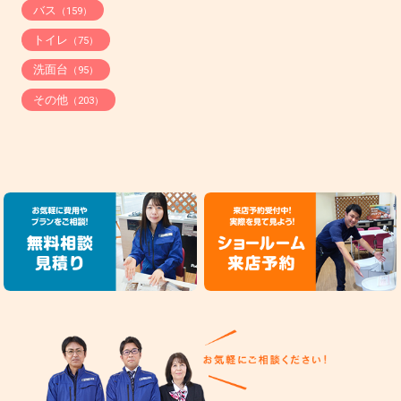
バス
（159）
トイレ
（75）
洗面台
（95）
その他
（203）