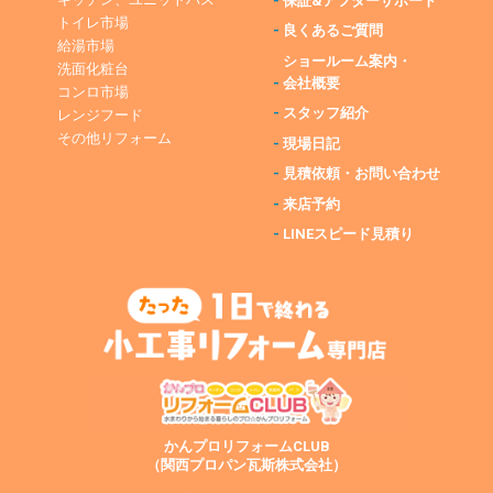
-
保証&アフターサポート
トイレ市場
-
良くあるご質問
給湯市場
ショールーム案内・
洗面化粧台
-
会社概要
コンロ市場
-
スタッフ紹介
レンジフード
その他リフォーム
-
現場日記
-
見積依頼・お問い合わせ
-
来店予約
-
LINEスピード見積り
かんプロリフォームCLUB
（関西プロパン瓦斯株式会社）