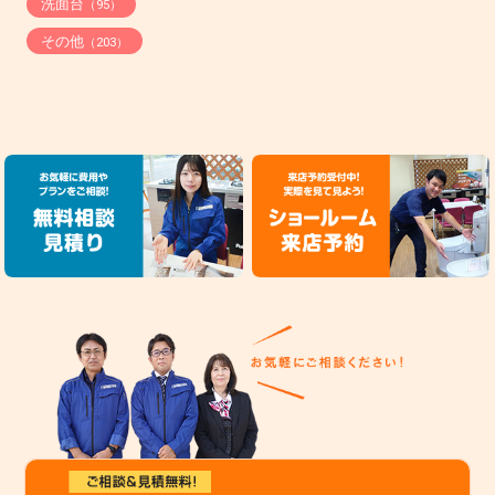
洗面台
（95）
その他
（203）