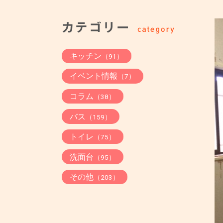
キッチン
（91）
イベント情報
（7）
コラム
（38）
バス
（159）
トイレ
（75）
洗面台
（95）
その他
（203）