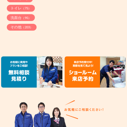
トイレ
（75）
洗面台
（95）
その他
（203）