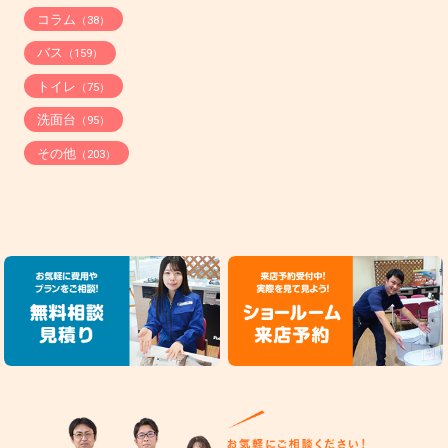
コラム
（38）
バス
（159）
トイレ
（75）
洗面台
（95）
その他
（203）