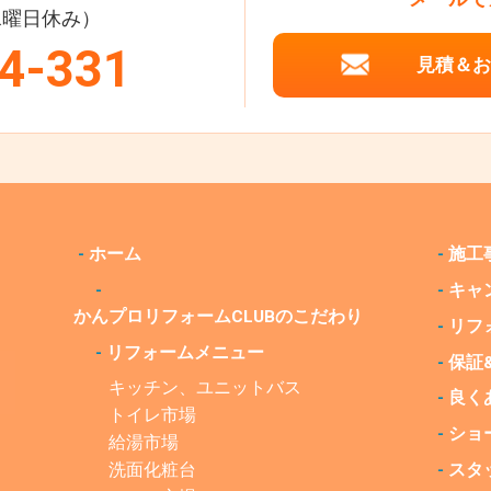
（水曜日休み）
4-331
見積＆お
-
ホーム
-
施工
-
-
キャ
かんプロリフォームCLUBの
こだわり
-
リフ
-
リフォームメニュー
-
保証
キッチン、ユニットバス
-
良く
トイレ市場
-
ショ
給湯市場
洗面化粧台
-
スタ