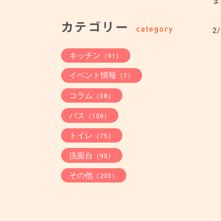
ま
2/
キッチン
（91）
イベント情報
（7）
コラム
（38）
バス
（159）
トイレ
（75）
洗面台
（95）
その他
（203）