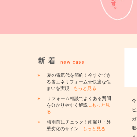
»
夏の電気代を節約！今すぐでき
る省エネリフォーム☆快適な住
まいを実現
…もっと見る
»
リフォーム相談でよくある質問
今
を分かりやすく解説
…もっと見
ビ
る
ガ
»
梅雨前にチェック！雨漏り・外
取
壁劣化のサイン
…もっと見る