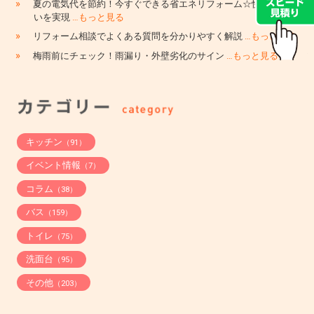
»
夏の電気代を節約！今すぐできる省エネリフォーム☆快適な住ま
いを実現
…もっと見る
»
リフォーム相談でよくある質問を分かりやすく解説
…もっと見る
»
梅雨前にチェック！雨漏り・外壁劣化のサイン
…もっと見る
キッチン
（91）
イベント情報
（7）
コラム
（38）
バス
（159）
トイレ
（75）
洗面台
（95）
その他
（203）