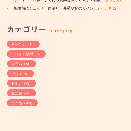
»
梅雨前にチェック！雨漏り・外壁劣化のサイン
…もっと見る
キッチン
（91）
イベント情報
（7）
コラム
（38）
バス
（159）
トイレ
（75）
洗面台
（95）
その他
（203）