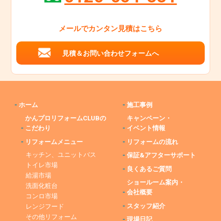
メールでカンタン見積はこちら
見積＆お問い合わせフォームへ
-
ホーム
-
施工事例
かんプロリフォームCLUBの
キャンペーン・
-
こだわり
-
イベント情報
-
リフォームメニュー
-
リフォームの流れ
キッチン、ユニットバス
-
保証&アフターサポート
トイレ市場
-
良くあるご質問
給湯市場
ショールーム案内・
洗面化粧台
-
会社概要
コンロ市場
-
スタッフ紹介
レンジフード
その他リフォーム
-
現場日記