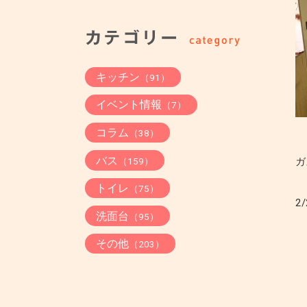
キッチン
（91）
イベント情報
（7）
コラム
（38）
バス
（159）
ガ
トイレ
（75）
2/
洗面台
（95）
その他
（203）