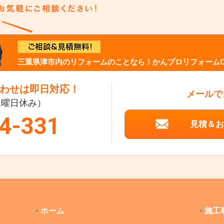
三重県津市内のリフォームのことなら！かんプロリフォームC
わせは即日対応！
メールで
（水曜日休み）
4-331
見積＆お
-
ホーム
-
施工