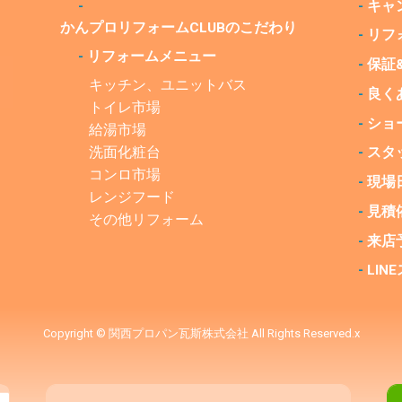
-
-
キャ
かんプロリフォームCLUBの
こだわり
-
リフ
-
リフォームメニュー
-
保証
キッチン、ユニットバス
-
良く
トイレ市場
-
ショ
給湯市場
洗面化粧台
-
スタ
コンロ市場
-
現場
レンジフード
-
見積
その他リフォーム
-
来店
-
LI
Copyright © 関西プロパン瓦斯株式会社 All Rights Reserved.x