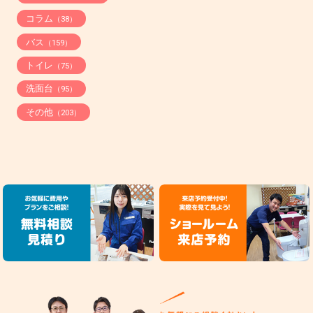
コラム
（38）
バス
（159）
トイレ
（75）
洗面台
（95）
その他
（203）