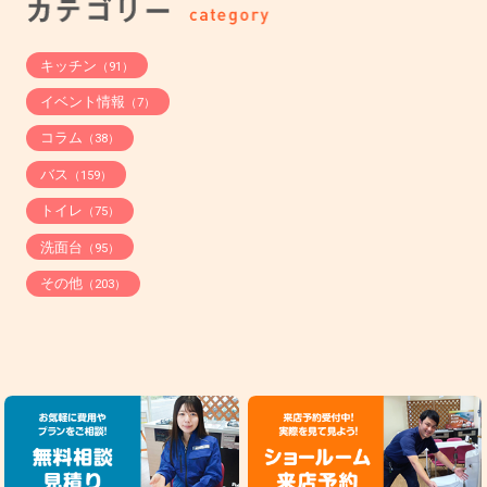
キッチン
（91）
イベント情報
（7）
コラム
（38）
バス
（159）
トイレ
（75）
洗面台
（95）
その他
（203）