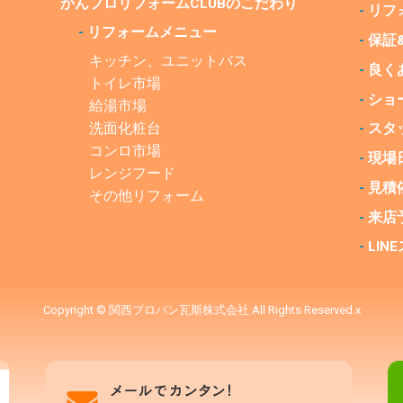
かんプロリフォームCLUBの
こだわり
-
リフ
-
リフォームメニュー
-
保証
キッチン、ユニットバス
-
良く
トイレ市場
-
ショ
給湯市場
洗面化粧台
-
スタ
コンロ市場
-
現場
レンジフード
-
見積
その他リフォーム
-
来店
-
LI
Copyright © 関西プロパン瓦斯株式会社 All Rights Reserved.x