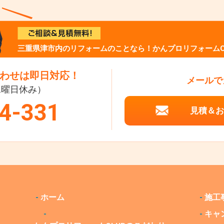
三重県津市内のリフォームのことなら！かんプロリフォームC
わせは即日対応！
メールで
（水曜日休み）
4-331
見積＆お
-
ホーム
-
施工
-
-
キャ