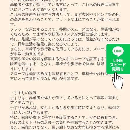
高齢者や体力が低下している方にとって、これらの段差は日常生
活において大きな負担となります。
これらの段差を解消する方法として、まず玄関やリビング等の床
の高さを合わせることで、フラットな床にすることが挙げられま
す。
フラットな床にすることで、移動がスムーズになり、障害物がな
くなるため、つまずきや転倒のリスクが大幅に減少します。
特に、足腰が弱くなっている方にとっては、段差がなくなるだけ
で、日常生活が格段に楽になるでしょう。
さらに、車椅子や歩行器を使用している方には、スロープの設置
が非常に効果的です。
玄関や屋外の段差を解消するためにスロープを設置することで、
段差を気にすることなく、車椅子や歩行器で快適に移動できるよ
うになります。
スロープは傾斜の角度を調整することで、車椅子や歩行器を使う
方にとって負担が少ない設計が可能です。
・手すりの設置
手すりは、高齢者や体力が低下している方にとって非常に重要な
アイテムです。
手すりがあれば、立ち上がるときや歩行時に支えとなり、転倒防
止に大いに役立ちます。
特に、階段や廊下に手すりを設置することで、安全に移動でき、
階段の上り下り時の足腰への負担を軽減することができます。
また、階段だけでなく、長い廊下や急な方向転換をする場所にも