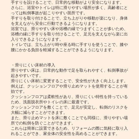
手すりを設けることで、日常的な移動がより安全になります。
さらに、浴室やトイレは特に滑りやすい場所が多く、高齢者にと
っては転倒事故が起こりやすい箇所です。
手すりを取り付けることで、立ち上がりや移動が楽になり、身体
を支えながら安全に行動できるようになります。
浴室では、滑りやすい床や浴槽の縁でつまずくことが多いため、
浴槽の縁に手すりを取り付けることで、足元を支えながら楽に出
入りできるようになります。
トイレでは、立ち上がり時や座る時に手すりを使うことで、膝や
腰にかかる負担を軽減することができるようになります。
・滑りにくい床材の導入
滑りやすい床は、日常的な動作で足を取られやすく、転倒事故が
起きやすいです。
滑りにくい床材に変更することで、安全性が大きく向上します。
例えば、クッションフロアや滑り止めマットを使用することが有
効です。
クッションフロアは柔軟性があり、滑りにくい特性を持っている
ため、洗面脱衣所やトイレの床に最適です。
クッションフロアを敷くことで、足元が安定し、転倒のリスクを
大幅に減らすことができます。
また、滑り止めマットを床に敷くことでも同様に、滑りやすい場
所での転倒を防ぐことができます。
これらは簡単に設置できるため、リフォームの際に気軽に取り入
れることができ、家全体の安全性を高めることができます。