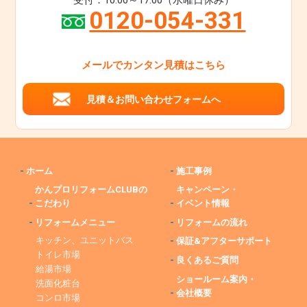
受付：10:00～17:00（水曜日休み）
0120-054-331
メールでカンタン見積はこちら
見積＆お問い合わせフォームへ
-
ホーム
-
施工事例
かんプロリフォームCLUBの
キャンペーン・
-
こだわり
-
イベント情報
-
リフォームメニュー
-
リフォームの流れ
キッチン、ユニットバス
-
保証&アフターサポート
トイレ市場
-
良くあるご質問
給湯市場
ショールーム案内・
洗面化粧台
-
会社概要
コンロ市場