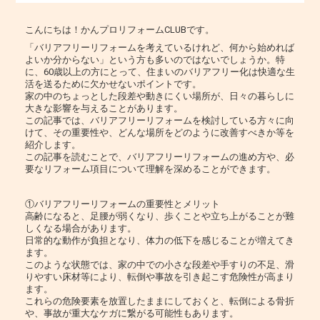
こんにちは！かんプロリフォームCLUBです。
「バリアフリーリフォームを考えているけれど、何から始めれば
よいか分からない」という方も多いのではないでしょうか。特
に、60歳以上の方にとって、住まいのバリアフリー化は快適な生
活を送るために欠かせないポイントです。
家の中のちょっとした段差や動きにくい場所が、日々の暮らしに
大きな影響を与えることがあります。
この記事では、バリアフリーリフォームを検討している方々に向
けて、その重要性や、どんな場所をどのように改善すべきか等を
紹介します。
この記事を読むことで、バリアフリーリフォームの進め方や、必
要なリフォーム項目について理解を深めることができます。
①バリアフリーリフォームの重要性とメリット
高齢になると、足腰が弱くなり、歩くことや立ち上がることが難
しくなる場合があります。
日常的な動作が負担となり、体力の低下を感じることが増えてき
ます。
このような状態では、家の中での小さな段差や手すりの不足、滑
りやすい床材等により、転倒や事故を引き起こす危険性が高まり
ます。
これらの危険要素を放置したままにしておくと、転倒による骨折
や、事故が重大なケガに繋がる可能性もあります。