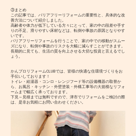
③まとめ
この記事では、バリアフリーリフォームの重要性と、具体的な改
善方法について紹介しました。
高齢者や体力が低下している方々にとって、家の中の段差や手す
りの不足、滑りやすい床材などは、転倒や事故の原因となりやす
いです。
バリアフリーリフォームを行うことで、家の中での移動がスムー
ズになり、転倒や事故のリスクを大幅に減らすことができます。
長期的に見ても、生活の質を向上させる大切な投資と言えるでし
ょう。
かんプロリフォームCLUBでは、皆様の快適な住環境づくりをお
手伝いしております！
トイレ・給湯器・コンロ・レンジフード等の設備機器の取替か
ら、お風呂・キッチン・外壁塗装・外構工事等の大規模なリフォ
ームまで幅広く承っております。
下見～見積までは無料ですので、津市でリフォームをご検討の際
は、是非お気軽にお問い合わせください。