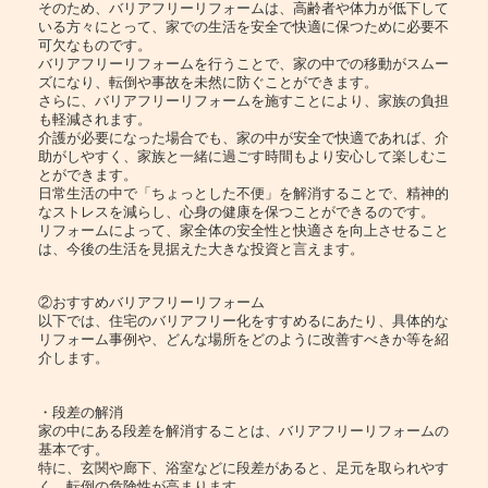
そのため、バリアフリーリフォームは、高齢者や体力が低下して
いる方々にとって、家での生活を安全で快適に保つために必要不
可欠なものです。
バリアフリーリフォームを行うことで、家の中での移動がスムー
ズになり、転倒や事故を未然に防ぐことができます。
さらに、バリアフリーリフォームを施すことにより、家族の負担
も軽減されます。
介護が必要になった場合でも、家の中が安全で快適であれば、介
助がしやすく、家族と一緒に過ごす時間もより安心して楽しむこ
とができます。
日常生活の中で「ちょっとした不便」を解消することで、精神的
なストレスを減らし、心身の健康を保つことができるのです。
リフォームによって、家全体の安全性と快適さを向上させること
は、今後の生活を見据えた大きな投資と言えます。
②おすすめバリアフリーリフォーム
以下では、住宅のバリアフリー化をすすめるにあたり、具体的な
リフォーム事例や、どんな場所をどのように改善すべきか等を紹
介します。
・段差の解消
家の中にある段差を解消することは、バリアフリーリフォームの
基本です。
特に、玄関や廊下、浴室などに段差があると、足元を取られやす
く、転倒の危険性が高まります。