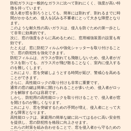
防犯ガラスは一般的なガラスに比べて割れにくく、強度が高い特
徴を持っています。
侵入者が窓を割ろうとしても、簡単には割れず、割れるまでに時
間がかかるため、侵入を試みる不審者にとって大きな障壁となり
ます。
このような耐久性の高いガラスは、侵入を防ぐための第一歩とし
て非常に効果的です。
次に、窓の強度をさらに高めるために、窓用補強装置の設置も有
効です。
たとえば、窓に防犯フィルムや強化シャッターを取り付けること
で、窓の防犯性を強化できます。
防犯フィルムは、ガラスが割れても飛散しないため、侵入者がガ
ラスを割っても、ガラス片が飛び散ることなく、室内に侵入する
のを難しくします。
これにより、窓を突破しようとする時間が延び、警戒心を高める
ことができます。
さらに、高性能ロックの取り付けも非常に重要です。
通常の窓の鍵は簡単に開けられることが多いため、侵入者がロッ
クを解除するのは容易です。
しかし、防犯用の高性能ロックを取り付けることで、侵入者が窓
を開けるのが難しくなります。
これにより、窓を突破するための手間が増え、侵入者にとって大
きな障害となります。
高性能ロックは、家庭用の簡単な鍵に比べてはるかに高い安全性
を提供し、窓の防犯性を格段に向上させます。
これらの対策を組み合わせることで、窓を侵入者から守るための