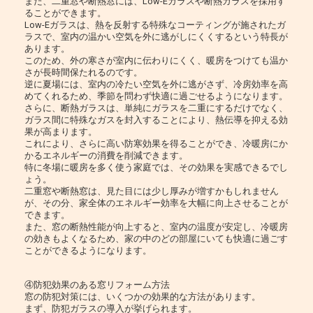
また、二重窓や断熱窓には、Low-Eガラスや断熱ガラスを採用す
ることができます。
Low-Eガラスは、熱を反射する特殊なコーティングが施されたガ
ラスで、室内の温かい空気を外に逃がしにくくするという特長が
あります。
このため、外の寒さが室内に伝わりにくく、暖房をつけても温か
さが長時間保たれるのです。
逆に夏場には、室内の冷たい空気を外に逃がさず、冷房効率を高
めてくれるため、季節を問わず快適に過ごせるようになります。
さらに、断熱ガラスは、単純にガラスを二重にするだけでなく、
ガラス間に特殊なガスを封入することにより、熱伝導を抑える効
果が高まります。
これにより、さらに高い防寒効果を得ることができ、冷暖房にか
かるエネルギーの消費を削減できます。
特に冬場に暖房を多く使う家庭では、その効果を実感できるでし
ょう。
二重窓や断熱窓は、見た目には少し厚みが増すかもしれません
が、その分、家全体のエネルギー効率を大幅に向上させることが
できます。
また、窓の断熱性能が向上すると、室内の温度が安定し、冷暖房
の効きもよくなるため、家の中のどの部屋にいても快適に過ごす
ことができるようになります。
④防犯効果のある窓リフォーム方法
窓の防犯対策には、いくつかの効果的な方法があります。
まず、防犯ガラスの導入が挙げられます。