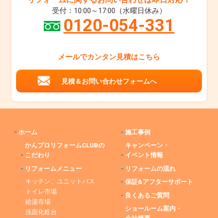
受付：10:00～17:00（水曜日休み）
0120-054-331
メールでカンタン見積はこちら
見積＆お問い合わせフォームへ
-
ホーム
-
施工事例
かんプロリフォームCLUBの
キャンペーン・
-
こだわり
-
イベント情報
-
リフォームメニュー
-
リフォームの流れ
キッチン、ユニットバス
-
保証&アフターサポート
トイレ市場
-
良くあるご質問
給湯市場
ショールーム案内・
洗面化粧台