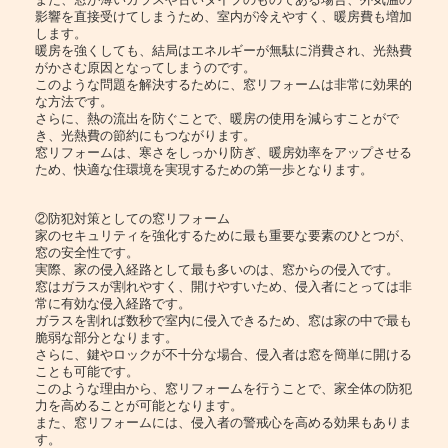
影響を直接受けてしまうため、室内が冷えやすく、暖房費も増加
します。
暖房を強くしても、結局はエネルギーが無駄に消費され、光熱費
がかさむ原因となってしまうのです。
このような問題を解決するために、窓リフォームは非常に効果的
な方法です。
さらに、熱の流出を防ぐことで、暖房の使用を減らすことがで
き、光熱費の節約にもつながります。
窓リフォームは、寒さをしっかり防ぎ、暖房効率をアップさせる
ため、快適な住環境を実現するための第一歩となります。
②防犯対策としての窓リフォーム
家のセキュリティを強化するために最も重要な要素のひとつが、
窓の安全性です。
実際、家の侵入経路として最も多いのは、窓からの侵入です。
窓はガラスが割れやすく、開けやすいため、侵入者にとっては非
常に有効な侵入経路です。
ガラスを割れば数秒で室内に侵入できるため、窓は家の中で最も
脆弱な部分となります。
さらに、鍵やロックが不十分な場合、侵入者は窓を簡単に開ける
ことも可能です。
このような理由から、窓リフォームを行うことで、家全体の防犯
力を高めることが可能となります。
また、窓リフォームには、侵入者の警戒心を高める効果もありま
す。