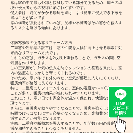
窓は家の中で最も外部と接触している部分であるため、周囲の環
境や侵入者からの視線に晒されやすいです。
侵入者は、時間がかかる場所を避け、より簡単に侵入できる家を
選ぶことが多いです。
窓の構造が強化されていれば、泥棒や不審者はその窓から侵入す
るリスクを避ける傾向にあります。
③防寒効果のある窓リフォーム方法
二重窓や断熱窓の設置は、窓の性能を大幅に向上させる非常に効
果的なリフォーム方法です。
これらの窓は、ガラスを2枚以上重ねることで、ガラスの間に空
気層を作り出します。
この空気層が、外気の侵入を防ぐクッションの役割を果たし、室
内の温度をしっかりと守ってくれるのです。
そのため、寒い冬でも外の冷たい空気が部屋に入りにくくなり、
暖房効率が格段に良くなります。
特に、二重窓にリフォームすると、室内の温度が2～3℃上昇する
ことが多く、暖房の効果が感じられやすくなります。
これにより、寒い日でも家全体が温かく保たれ、快適な生活を実
現できます。
さらに、冷暖房が効きやすくなることで、暖房を強くしたり、長
時間つけっぱなしにする必要がなくなるため、光熱費を大幅に削
減することが可能になります。
実際、二重窓や断熱窓を導入することで、年間数万円の暖房費削
減が期待できることも少なくありません。