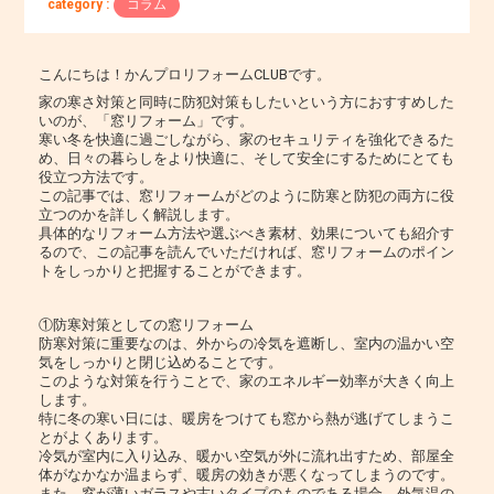
category :
コラム
こんにちは！かんプロリフォームCLUBです。
家の寒さ対策と同時に防犯対策もしたいという方におすすめした
いのが、「窓リフォーム」です。
寒い冬を快適に過ごしながら、家のセキュリティを強化できるた
め、日々の暮らしをより快適に、そして安全にするためにとても
役立つ方法です。
この記事では、窓リフォームがどのように防寒と防犯の両方に役
立つのかを詳しく解説します。
具体的なリフォーム方法や選ぶべき素材、効果についても紹介す
るので、この記事を読んでいただければ、窓リフォームのポイン
トをしっかりと把握することができます。
①防寒対策としての窓リフォーム
防寒対策に重要なのは、外からの冷気を遮断し、室内の温かい空
気をしっかりと閉じ込めることです。
このような対策を行うことで、家のエネルギー効率が大きく向上
します。
特に冬の寒い日には、暖房をつけても窓から熱が逃げてしまうこ
とがよくあります。
冷気が室内に入り込み、暖かい空気が外に流れ出すため、部屋全
体がなかなか温まらず、暖房の効きが悪くなってしまうのです。
また、窓が薄いガラスや古いタイプのものである場合、外気温の