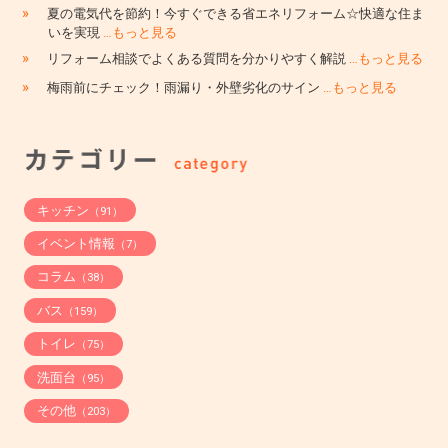
»
夏の電気代を節約！今すぐできる省エネリフォーム☆快適な住ま
いを実現
…もっと見る
»
リフォーム相談でよくある質問を分かりやすく解説
…もっと見る
»
梅雨前にチェック！雨漏り・外壁劣化のサイン
…もっと見る
キッチン
（91）
イベント情報
（7）
コラム
（38）
バス
（159）
トイレ
（75）
洗面台
（95）
その他
（203）