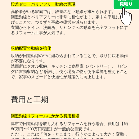
段差ゼロ・バリアフリー動線の実現
高齢者がいる家庭では、段差のない動線が求められます。
回遊動線とバリアフリーは非常に相性がよく、家中を平坦に仕上
げることで、つまずき事故や疲労を減らせます。
玄関からトイレ、洗面所、リビングへの動線を完全フラットにす
るリフォーム工事が人気です。
収納配置で動線を強化
収納が回遊動線の中に組み込まれていることで、取りに戻る動作
が不要になります。
洗面所にタオル収納、キッチンに食品庫（パントリー）、リビン
グに書類収納などを設け、使う場所に物がある環境を整えること
で、家事のスピードと快適性が飛躍的に向上します。
費用と工期
回遊動線リフォームにかかる費用相場
津市で回遊動線を取り入れるリフォームを行う場合、費用は【約
50万円〜200万円程度】が一般的な目安です。
ただし、これは「何を・どこまで」行うかによって大きく変動し