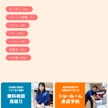
キッチン
（91）
イベント情報
（7）
コラム
（38）
バス
（159）
トイレ
（75）
洗面台
（95）
その他
（203）