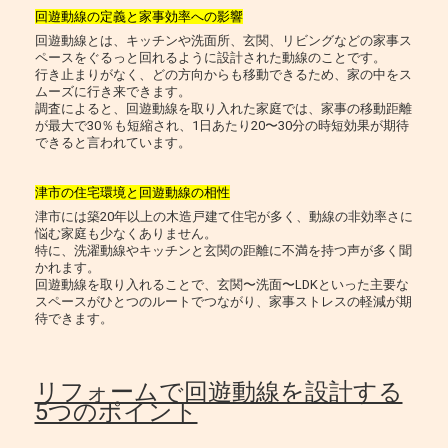
回遊動線の定義と家事効率への影響
回遊動線とは、キッチンや洗面所、玄関、リビングなどの家事ス
ペースをぐるっと回れるように設計された動線のことです。
行き止まりがなく、どの方向からも移動できるため、家の中をス
ムーズに行き来できます。
調査によると、回遊動線を取り入れた家庭では、家事の移動距離
が最大で30％も短縮され、1日あたり20〜30分の時短効果が期待
できると言われています。
津市の住宅環境と回遊動線の相性
津市には築20年以上の木造戸建て住宅が多く、動線の非効率さに
悩む家庭も少なくありません。
特に、洗濯動線やキッチンと玄関の距離に不満を持つ声が多く聞
かれます。
回遊動線を取り入れることで、玄関〜洗面〜LDKといった主要な
スペースがひとつのルートでつながり、家事ストレスの軽減が期
待できます。
リフォームで回遊動線を設計する
5つのポイント