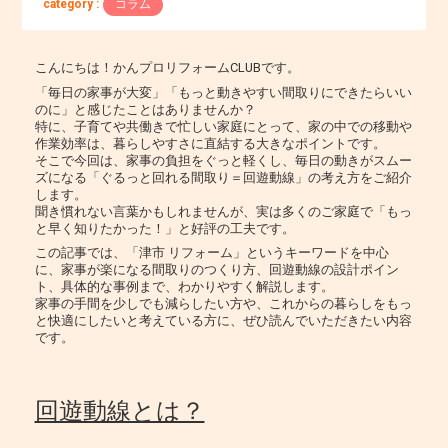
category :
コラム
こんにちは！かんプロリフォームCLUBです。
「毎日の家事が大変」「もっと動きやすい間取りにできたらいい
のに」と感じたことはありませんか？
特に、子育てや共働きで忙しい家庭にとって、家の中での移動や
作業効率は、暮らしやすさに直結する大きなポイントです。
そこで今回は、家事の負担をぐっと軽くし、毎日の動きがスムー
ズになる「ぐるっと回れる間取り＝回遊動線」の考え方をご紹介
します。
聞き慣れない言葉かもしれませんが、実は多くのご家庭で「もっ
と早く知りたかった！」と好評の工夫です。
この記事では、「津市 リフォーム」というキーワードを中心
に、家事が楽になる間取りのつくり方、回遊動線の設計ポイン
ト、具体的な事例まで、わかりやすく解説します。
家事の手間を少しでも減らしたい方や、これからの暮らしをもっ
と快適にしたいと考えている方に、ぜひ読んでいただきたい内容
です。
回遊動線とは？