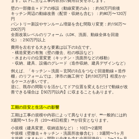
ます。以下に主な工事内容別の費用目安を示します。
壁の一部撤去＋ドアの移設（動線変更のみ）：約50万円前後
キッチン周辺の動線改善（配管・収納も含む）：約80万〜120万
円
パントリー新設やサンルーム増築を含む間取り変更：約150万〜
200万円
全面改装レベルのリフォーム（LDK、洗面、動線全体を回遊
化）：250万円以上
費用を左右する大きな要素は以下の3点です。
・構造変更の有無（壁の撤去、柱の移設など）
・水まわりの位置変更（キッチン・洗面所などの移動）
・収納、建具、設備のグレード（造作収納、建具デザインなど）
例えば、「キッチン～洗面～玄関の3点をつなぐ回遊動線＋造作
棚」のリフォームでは、津市の施工例で【約130万円】程度かか
るケースが多いです。
逆に、既存の間取りを活かしてドア位置を変えるだけで動線が改
善できる場合は【50万円以内】に収まることもあります。
工期の目安と生活への影響
工期は工事の規模や内容によって異なりますが、**一般的には約
3週間〜1.5ヶ月（20〜45日程度）**が目安となります。
小規模（建具変更、収納追加など）：10日〜2週間
中規模（壁撤去＋キッチン・洗面所改修含む）：3週間〜1ヶ月
大規模（水まわり・間取り全体を含む全面回遊化）：1〜1.5ヶ月