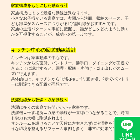
家族構成をもとにした動線設計
家族構成によって最適な動線は異なります。
小さなお子様がいる家庭では、玄関から洗面、収納スペース、子
ども部屋がスムーズにつながるL字型動線がおすすめです。
家族の生活パターンを事前に把握し、誰がどこをどのように動く
かを可視化することが、成功への第一歩です。
キッチン中心の回遊動線設計
キッチンは家事動線の中心です。
キッチンから洗面所、パントリー、勝手口、ダイニングが回遊で
きるように設計すると、調理・配膳・片付け・ゴミ出しがスムー
ズに行えます。
具体的には、キッチンから1歩以内にゴミ置き場、2歩でパントリ
ーに到達できる配置が理想です。
洗濯動線から乾燥・収納動線へ
洗濯は多くの家庭で時間がかかる家事です。
洗濯機→干す場所→収納の動線が一直線につながることで、時間
も労力も大幅に削減されます。
サンルームを設けることで天候に左右されずに洗濯物を干せるよ
うな環境を整えるリフォーム事例も多く、非常に効果的です。