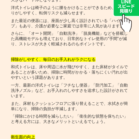
洋式トイレは椅子のように腰をかけることができるため、立ち座
りがしやすく、転倒リスクも減らせます。
また最近の便器には、座面が少し高く設計されている「ハイタイ
プ」もあり、介護が必要なご家庭では非常に人気があります。
さらに、「オート開閉」「自動洗浄」「脱臭機能」などを搭載し
た高機能モデルも増えており、日常的なトイレ使用の“手間”が減
り、ストレスが大きく軽減されるのもポイントです。
掃除がしやすく、毎日のお手入れがラクになる
和式トイレは、床や周辺に水が飛びやすく、また床材がタイルで
あることが多いため、掃除に時間がかかる・落ちにくい汚れが出
やすいという課題があります。
一方、最新の洋式トイレは「フチなし便器」「防汚加工」「自動
洗浄ノズル」など、お手入れのしやすさを追求した設計がされて
います。
また、床材もクッションフロアに張り替えることで、水拭きが簡
単になり、掃除の負担が半減します。
「掃除にかける時間を減らしたい」「衛生的な状態を保ちたい」
と考える方には、大きなメリットといえるでしょう。
衛生面の向上