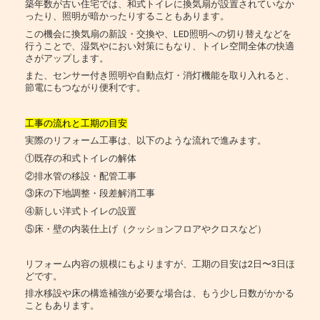
築年数が古い住宅では、和式トイレに換気扇が設置されていなか
ったり、照明が暗かったりすることもあります。
この機会に換気扇の新設・交換や、LED照明への切り替えなどを
行うことで、湿気やにおい対策にもなり、トイレ空間全体の快適
さがアップします。
また、センサー付き照明や自動点灯・消灯機能を取り入れると、
節電にもつながり便利です。
工事の流れと工期の目安
実際のリフォーム工事は、以下のような流れで進みます。
①既存の和式トイレの解体
②排水管の移設・配管工事
③床の下地調整・段差解消工事
④新しい洋式トイレの設置
⑤床・壁の内装仕上げ（クッションフロアやクロスなど）
リフォーム内容の規模にもよりますが、工期の目安は2日〜3日ほ
どです。
排水移設や床の構造補強が必要な場合は、もう少し日数がかかる
こともあります。