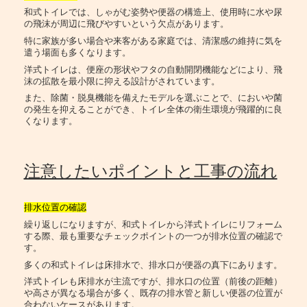
和式トイレでは、しゃがむ姿勢や便器の構造上、使用時に水や尿
の飛沫が周辺に飛びやすいという欠点があります。
特に家族が多い場合や来客がある家庭では、清潔感の維持に気を
遣う場面も多くなります。
洋式トイレは、便座の形状やフタの自動開閉機能などにより、飛
沫の拡散を最小限に抑える設計がされています。
また、除菌・脱臭機能を備えたモデルを選ぶことで、においや菌
の発生を抑えることができ、トイレ全体の衛生環境が飛躍的に良
くなります。
注意したいポイントと工事の流れ
排水位置の確認
繰り返しになりますが、和式トイレから洋式トイレにリフォーム
する際、最も重要なチェックポイントの一つが排水位置の確認で
す。
多くの和式トイレは床排水で、排水口が便器の真下にあります。
洋式トイレも床排水が主流ですが、排水口の位置（前後の距離）
や高さが異なる場合が多く、既存の排水管と新しい便器の位置が
合わないケースがあります。