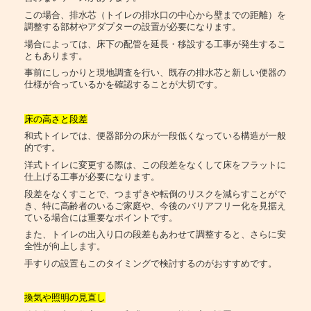
この場合、排水芯（トイレの排水口の中心から壁までの距離）を
調整する部材やアダプターの設置が必要になります。
場合によっては、床下の配管を延長・移設する工事が発生するこ
ともあります。
事前にしっかりと現地調査を行い、既存の排水芯と新しい便器の
仕様が合っているかを確認することが大切です。
床の高さと段差
和式トイレでは、便器部分の床が一段低くなっている構造が一般
的です。
洋式トイレに変更する際は、この段差をなくして床をフラットに
仕上げる工事が必要になります。
段差をなくすことで、つまずきや転倒のリスクを減らすことがで
き、特に高齢者のいるご家庭や、今後のバリアフリー化を見据え
ている場合には重要なポイントです。
また、トイレの出入り口の段差もあわせて調整すると、さらに安
全性が向上します。
手すりの設置もこのタイミングで検討するのがおすすめです。
換気や照明の見直し