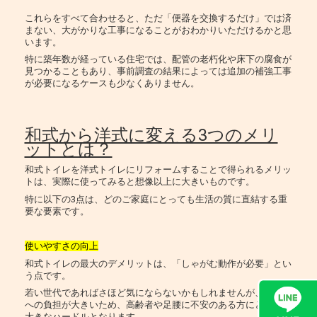
これらをすべて合わせると、ただ「便器を交換するだけ」では済
まない、大がかりな工事になることがおわかりいただけるかと思
います。
特に築年数が経っている住宅では、配管の老朽化や床下の腐食が
見つかることもあり、事前調査の結果によっては追加の補強工事
が必要になるケースも少なくありません。
和式から洋式に変える3つのメリ
ットとは？
和式トイレを洋式トイレにリフォームすることで得られるメリッ
トは、実際に使ってみると想像以上に大きいものです。
特に以下の3点は、どのご家庭にとっても生活の質に直結する重
要な要素です。
使いやすさの向上
和式トイレの最大のデメリットは、「しゃがむ動作が必要」とい
う点です。
若い世代であればさほど気にならないかもしれませんが、膝や腰
への負担が大きいため、高齢者や足腰に不安のある方にとっては
大きなハードルとなります。