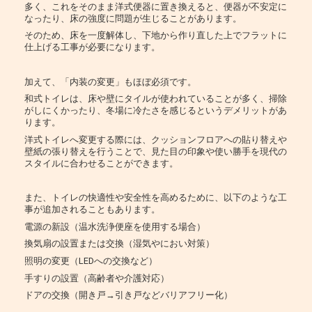
多く、これをそのまま洋式便器に置き換えると、便器が不安定に
なったり、床の強度に問題が生じることがあります。
そのため、床を一度解体し、下地から作り直した上でフラットに
仕上げる工事が必要になります。
加えて、「内装の変更」もほぼ必須です。
和式トイレは、床や壁にタイルが使われていることが多く、掃除
がしにくかったり、冬場に冷たさを感じるというデメリットがあ
ります。
洋式トイレへ変更する際には、クッションフロアへの貼り替えや
壁紙の張り替えを行うことで、見た目の印象や使い勝手を現代の
スタイルに合わせることができます。
また、トイレの快適性や安全性を高めるために、以下のような工
事が追加されることもあります。
電源の新設（温水洗浄便座を使用する場合）
換気扇の設置または交換（湿気やにおい対策）
照明の変更（LEDへの交換など）
手すりの設置（高齢者や介護対応）
ドアの交換（開き戸→引き戸などバリアフリー化）