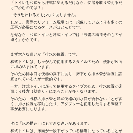
「トイレを和式から洋式に変えるだけなら、便器を取り替えるだ
けで済むのでは？」
…そう思われる方も少なくありません。
しかし、実際のリフォーム現場では、想像しているよりも多くの
工事が必要になるケースがほとんどです。
なぜなら、和式トイレと洋式トイレでは「設備の構造そのものが
違う」からです。
まず大きな違いが「排水の位置」です。
和式トイレは、しゃがんで使用するスタイルのため、便器が床面
に埋め込まれています。
そのため排水口は便器の真下にあり、床下から排水管が垂直に設
置されているのが一般的です。
一方、洋式トイレは座って使用するタイプのため、排水位置が床
面より後方（壁寄り）にあることが多くなります。
そのため、既存の排水管と洋式便器の排水口が合わないことが多
く、排水位置を移動したり、アダプターを使用したりする調整工
事が必要になります。
次に「床の構造」にも大きな違いがあります。
和式トイレは、床面が一段下がっている構造になっていることが