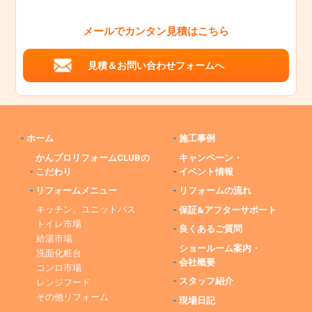
メールでカンタン見積はこちら
見積＆お問い合わせフォームへ
-
ホーム
-
施工事例
かんプロリフォームCLUBの
キャンペーン・
-
こだわり
-
イベント情報
-
リフォームメニュー
-
リフォームの流れ
キッチン、ユニットバス
-
保証&アフターサポート
トイレ市場
-
良くあるご質問
給湯市場
ショールーム案内・
洗面化粧台
-
会社概要
コンロ市場
-
スタッフ紹介
レンジフード
その他リフォーム
-
現場日記