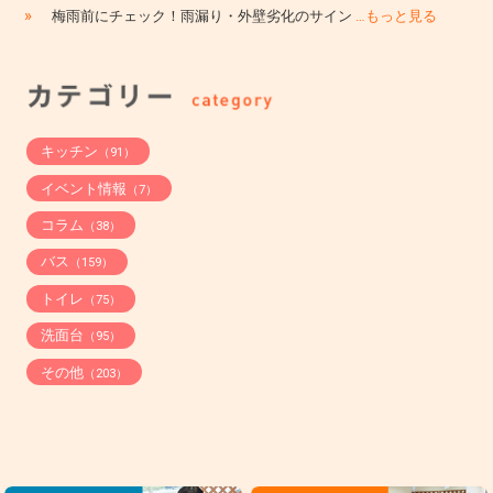
»
梅雨前にチェック！雨漏り・外壁劣化のサイン
…もっと見る
キッチン
（91）
イベント情報
（7）
コラム
（38）
バス
（159）
トイレ
（75）
洗面台
（95）
その他
（203）