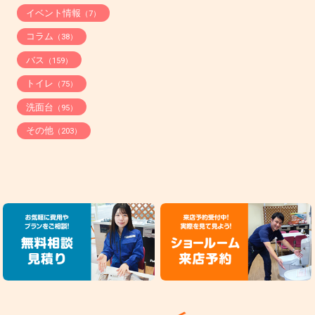
イベント情報
（7）
コラム
（38）
バス
（159）
トイレ
（75）
洗面台
（95）
その他
（203）