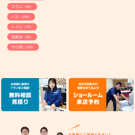
コラム
（40）
バス
（159）
トイレ
（75）
洗面台
（95）
その他
（203）