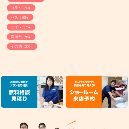
コラム
（40）
バス
（159）
トイレ
（75）
洗面台
（95）
その他
（203）