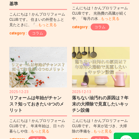
基準
こんにちは！かんプロリフォーム
CLUBです。 光熱費の高騰が続く
こんにちは！かんプロリフォーム
中、「毎月の水
…もっと見る
CLUBです。 住まいの外壁をふと
見たときに、「
…もっと見る
category :
コラム
category :
コラム
2025-12-23
2025-12-13
リフォームは年始がチャン
落ちない油汚れの原因は？年
ス？知っておきたい3つのメ
末の大掃除で見直したいキッ
リット
チン設備
こんにちは！かんプロリフォーム
こんにちは！かんプロリフォーム
CLUBです。 年末年始は、日々の
CLUBです。 年末が近づき、大掃
暮らしや住
…もっと見る
除の準備を
…もっと見る