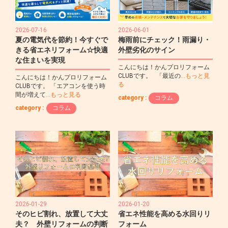
2026-07-16
2026-06-01
夏の電気代を節約！今すぐで
梅雨前にチェック！雨漏り・
きる省エネリフォーム☆快適
外壁劣化のサイン
な住まいを実現
こんにちは！かんプロリフォーム
CLUBです。 「最近の
…もっと見
こんにちは！かんプロリフォーム
る
CLUBです。 「エアコンを使う時
間が増えて
…もっと見る
category :
コラム
category :
コラム
2026-01-29
2026-01-20
そのヒビ割れ、放置して大丈
省エネ性能を高める水回りリ
夫？ 外壁リフォームの判断
フォーム