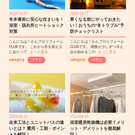
2025-10-27
2025-10-17
冬本番前に安心な住まいを！
寒くなる前にやっておきた
浴室・脱衣所ヒートショック
い！おうちの“冬トラブル”予
対策
防チェックリスト
こんにちは！かんプロリフォーム
こんにちは！かんプロリフォーム
CLUBです。 これから冬を迎える
CLUBです。 朝晩が少しずつ冷え
にあたって
…もっと見る
込み始めるこの
…もっと見る
category :
コラム
category :
コラム
2025-09-25
2025-08-25
在来工法とユニットバスの違
浴室暖房乾燥機は必要？メリ
いとは？ 費用・工期・ポイン
ット・デメリットを徹底解
トを解説！
説！