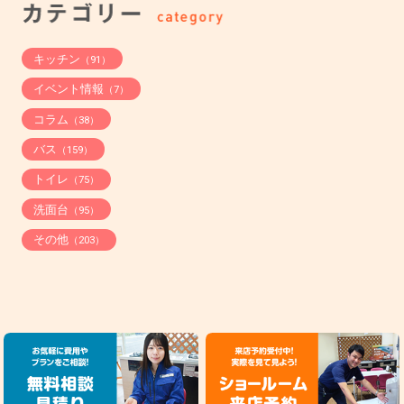
キッチン
（91）
イベント情報
（7）
コラム
（38）
バス
（159）
トイレ
（75）
洗面台
（95）
その他
（203）