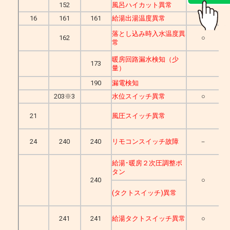
152
風呂ハイカット異常
16
161
161
給湯出湯温度異常
○
落とし込み時入水温度異
162
○
常
暖房回路漏水検知（少
173
量）
190
漏電検知
203※3
水位スイッチ異常
○
21
風圧スイッチ異常
24
240
240
リモコンスイッチ故障
－
給湯･暖房２次圧調整ボ
タン
240
○
(タクトスイッチ)異常
241
241
給湯タクトスイッチ異常
○