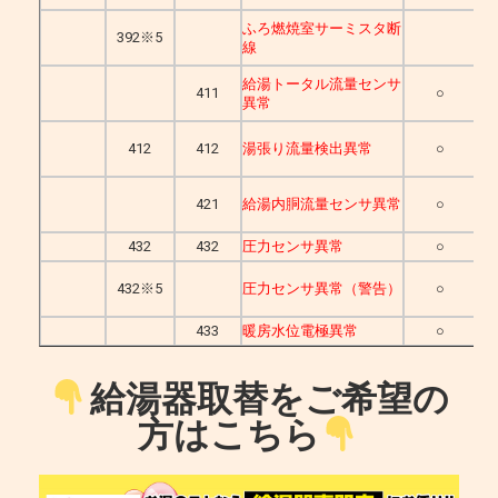
ふろ燃焼室サーミスタ断
392※5
線
給湯トータル流量センサ
411
○
異常
412
412
湯張り流量検出異常
○
421
給湯内胴流量センサ異常
○
432
432
圧力センサ異常
○
432※5
圧力センサ異常（警告）
○
433
暖房水位電極異常
○
給湯器取替をご希望の
方はこちら