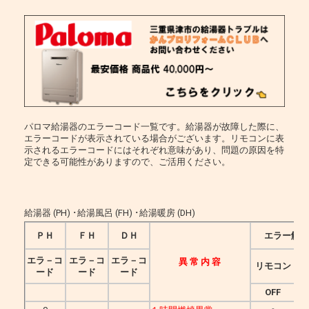
パロマ給湯器のエラーコード一覧です。給湯器が故障した際に、
エラーコードが表示されている場合がございます。リモコンに表
示されるエラーコードにはそれぞれ意味があり、問題の原因を特
定できる可能性がありますので、ご活用ください。
給湯器 (PH) ･給湯風呂 (FH) ･給湯暖房 (DH)
ＰＨ
ＦＨ
ＤＨ
エラー解除
エラ－コ
エラ－コ
エラ－コ
異 常 内 容
リモコン
ード
ード
ード
OFF