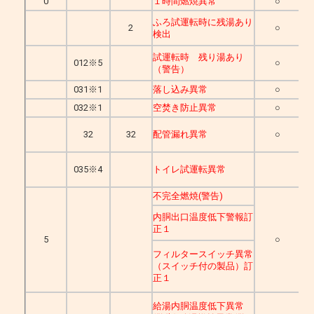
0
１時間燃焼異常
○
ふろ試運転時に残湯あり
2
○
検出
試運転時 残り湯あり
012※5
○
（警告）
031※1
落し込み異常
○
032※1
空焚き防止異常
○
32
32
配管漏れ異常
○
035※4
トイレ試運転異常
不完全燃焼(警告)
内胴出口温度低下警報訂
正１
5
○
フィルタースイッチ異常
（スイッチ付の製品）訂
正１
給湯内胴温度低下異常