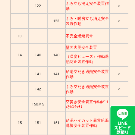
ふろ立ち消え安全装置作
122
○
動
ふろ・暖房立ち消え安全
123
○
装置作動
13
不完全燃焼異常
壁面火災安全装置
14
140
140
（温度ヒューズ）作動過
熱防止装置作動
給湯空だき過熱安全装置
141
141
○
作動
ふろ空だき過熱安全装置
142
○
作動
空焚き安全装置作動(ﾊﾞｲ
150※5
ﾒﾀﾙｽｲｯﾁ）
給湯ハイカット異常給湯
15
151
151
沸騰安全装置作動