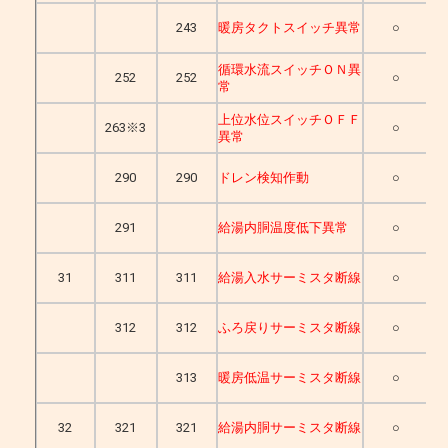
243
暖房タクトスイッチ異常
○
循環水流スイッチＯＮ異
252
252
○
常
上位水位スイッチＯＦＦ
263※3
○
異常
290
290
ドレン検知作動
○
291
給湯内胴温度低下異常
○
31
311
311
給湯入水サーミスタ断線
○
312
312
ふろ戻りサーミスタ断線
○
313
暖房低温サーミスタ断線
○
32
321
321
給湯内胴サーミスタ断線
○