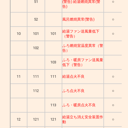
51
(警告) 給湯燃焼異常(警
○
告)
52
風呂燃焼異常(警告)
○
給湯ファン送風量低下
10
101
101
○
（警告）
ふろ燃焼室温度異常（警
102
告）
ふろ・暖房ファン送風量
103
低下（警告）
11
111
111
給湯点火不良
○
112
ふろ点火不良
○
113
ふろ・暖房点火不良
○
給湯立ち消え安全装置作
12
121
121
○
動