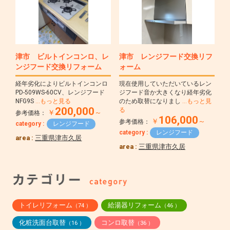
津市 ビルトインコンロ、レ
津市 レンジフード交換リフ
ンジフード交換リフォーム
ォーム
経年劣化によりビルトインコンロ
現在使用していただいているレン
PD-509WS-60CV、レンジフード
ジフード音か大きくなり経年劣化
NFG9S
…もっと見る
のため取替になりまし
…もっと見
200,000
る
￥
～
参考価格：
106,000
￥
～
参考価格：
category :
レンジフード
category :
レンジフード
area :
三重県津市久居
area :
三重県津市久居
トイレリフォーム
給湯器リフォーム
（74 ）
（46 ）
化粧洗面台取替
コンロ取替
（16 ）
（36 ）