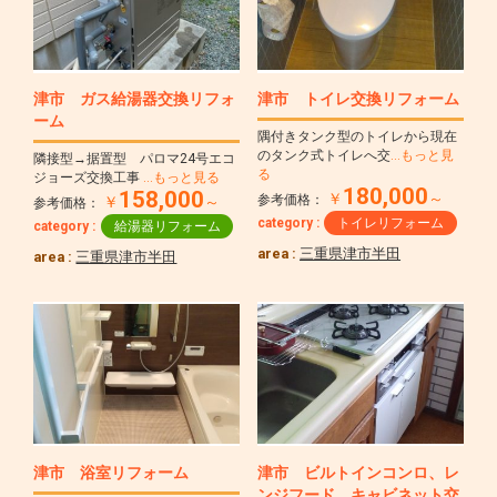
津市 ガス給湯器交換リフォ
津市 トイレ交換リフォーム
ーム
隅付きタンク型のトイレから現在
のタンク式トイレへ交
…もっと見
隣接型→据置型 パロマ24号エコ
る
ジョーズ交換工事
…もっと見る
180,000
158,000
￥
～
参考価格：
￥
～
参考価格：
category :
トイレリフォーム
category :
給湯器リフォーム
area :
三重県津市半田
area :
三重県津市半田
津市 浴室リフォーム
津市 ビルトインコンロ、レ
ンジフード、キャビネット交