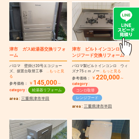
津市 ガス給湯器交換リフォ
津市 ビルトインコンロ、レ
ーム
ンジフード交換リフォーム
パロマ 壁掛け20号エコジョー
パロマ製ビルトインコンロ ウィ
ズ、据置台取替工事
…もっと見
ズナ75ｃｍ ノー
…もっと見る
220,000
る
￥
～
参考価格：
145,000
￥
～
参考価格：
category :
category :
給湯器リフォーム
コンロ取替
レンジフード
area :
三重県津市半田
area :
三重県津市半田