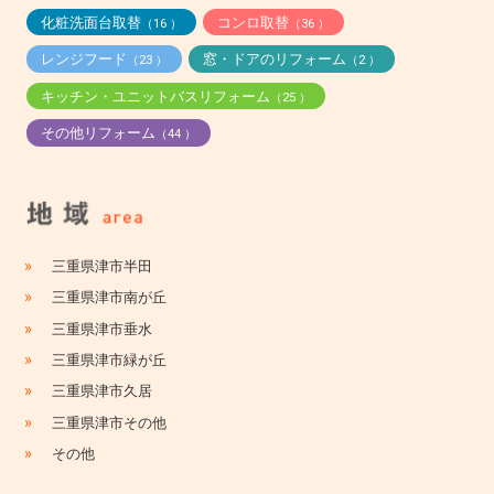
化粧洗面台取替
コンロ取替
（16 ）
（36 ）
レンジフード
窓・ドアのリフォーム
（23 ）
（2 ）
キッチン・ユニットバスリフォーム
（25 ）
その他リフォーム
（44 ）
»
三重県津市半田
»
三重県津市南が丘
»
三重県津市垂水
»
三重県津市緑が丘
»
三重県津市久居
»
三重県津市その他
»
その他