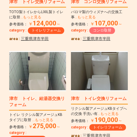
津市 トイレ交換リフォーム
津市 コンロ交換リフォーム
TOTO製トイレからLIXIL製トイレ
パロマ製のウィズナへの交換工
に取替
…もっと見る
事
…もっと見る
124,000
107,000
￥
～
￥
～
参考価格：
参考価格：
category :
トイレリフォーム
category :
コンロ取替
area :
三重県津市半田
area :
三重県津市半田
津市 トイレ、給湯器交換リ
津市 トイレ交換リフォーム
フォーム
リクシル製アメージュKBタイプへ
の交換 手洗い有
…もっと見る
トイレ リクシル製アメージュKB
190,000
タイプに取替
…もっと見る
￥
～
参考価格：
275,000
￥
～
参考価格：
category :
トイレリフォーム
category :
area :
三重県津市半田