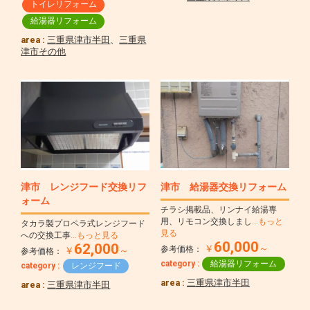
トイレリフォーム
給湯器リフォーム
area :
三重県津市半田
、
三重県
津市その他
津市 レンジフード交換リフ
津市 給湯器交換リフォーム
ォーム
チラシ掲載品、リンナイ給湯専
用、リモコン交換しまし
…もっと
タカラ製プロペラ式レンジフード
見る
への交換工事
…もっと見る
60,000
62,000
￥
～
参考価格：
￥
～
参考価格：
category :
給湯器リフォーム
category :
レンジフード
area :
三重県津市半田
area :
三重県津市半田