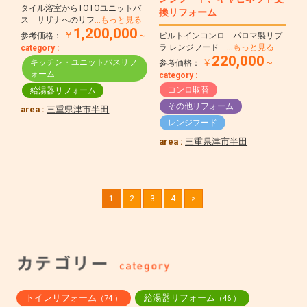
タイル浴室からTOTOユニットバ
換リフォーム
ス サザナへのリフ
…もっと見る
1,200,000
￥
～
参考価格：
ビルトインコンロ パロマ製リプ
ラ レンジフード
…もっと見る
category :
220,000
￥
～
キッチン・ユニットバスリフ
参考価格：
ォーム
category :
コンロ取替
給湯器リフォーム
その他リフォーム
area :
三重県津市半田
レンジフード
area :
三重県津市半田
1
2
3
4
>
トイレリフォーム
給湯器リフォーム
（74 ）
（46 ）