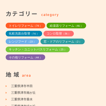
トイレリフォーム
給湯器リフォーム
（74 ）
（46 ）
化粧洗面台取替
コンロ取替
（16 ）
（36 ）
レンジフード
窓・ドアのリフォーム
（23 ）
（2 ）
キッチン・ユニットバスリフォーム
（25 ）
その他リフォーム
（44 ）
»
三重県津市半田
»
三重県津市南が丘
»
三重県津市垂水
»