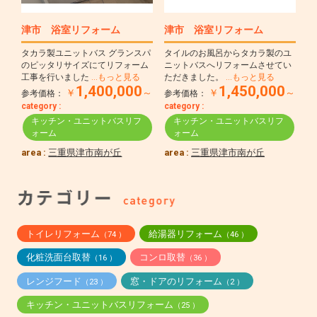
津市 浴室リフォーム
津市 浴室リフォーム
タカラ製ユニットバス グランスパ
タイルのお風呂からタカラ製のユ
のピッタリサイズにてリフォーム
ニットバスへリフォームさせてい
工事を行いました
…もっと見る
ただきました。
…もっと見る
1,400,000
1,450,000
￥
～
￥
～
参考価格：
参考価格：
category :
category :
キッチン・ユニットバスリフ
キッチン・ユニットバスリフ
ォーム
ォーム
area :
三重県津市南が丘
area :
三重県津市南が丘
トイレリフォーム
給湯器リフォーム
（74 ）
（46 ）
化粧洗面台取替
コンロ取替
（16 ）
（36 ）
レンジフード
窓・ドアのリフォーム
（23 ）
（2 ）
キッチン・ユニットバスリフォーム
（25 ）