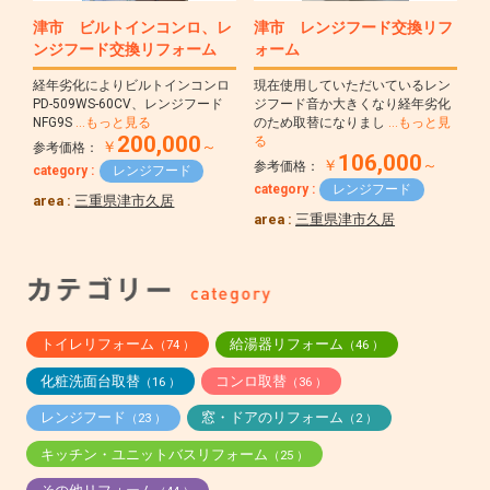
津市 ビルトインコンロ、レ
津市 レンジフード交換リフ
ンジフード交換リフォーム
ォーム
経年劣化によりビルトインコンロ
現在使用していただいているレン
PD-509WS-60CV、レンジフード
ジフード音か大きくなり経年劣化
NFG9S
…もっと見る
のため取替になりまし
…もっと見
200,000
る
￥
～
参考価格：
106,000
￥
～
参考価格：
category :
レンジフード
category :
レンジフード
area :
三重県津市久居
area :
三重県津市久居
トイレリフォーム
給湯器リフォーム
（74 ）
（46 ）
化粧洗面台取替
コンロ取替
（16 ）
（36 ）
レンジフード
窓・ドアのリフォーム
（23 ）
（2 ）
キッチン・ユニットバスリフォーム
（25 ）