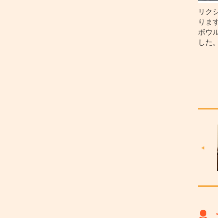
リク
りま
ボウ
した