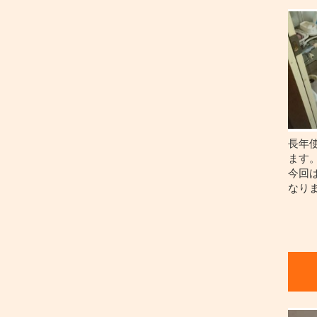
長年
ます
今回
なり