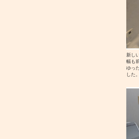
新し
幅も
ゆっ
した