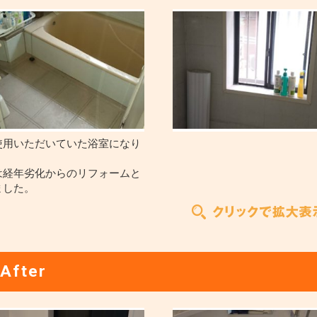
使用いただいていた浴室になり
。
は経年劣化からのリフォームと
ました。
After