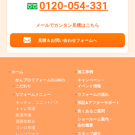
0120-054-331
メールでカンタン見積はこちら
見積＆お問い合わせフォームへ
-
ホーム
-
施工事例
かんプロリフォームCLUBの
キャンペーン・
-
こだわり
-
イベント情報
-
リフォームメニュー
-
リフォームの流れ
キッチン、ユニットバス
-
保証&アフターサポート
トイレ市場
-
良くあるご質問
給湯市場
ショールーム案内・
洗面化粧台
-
会社概要
コンロ市場
-
スタッフ紹介
レンジフード