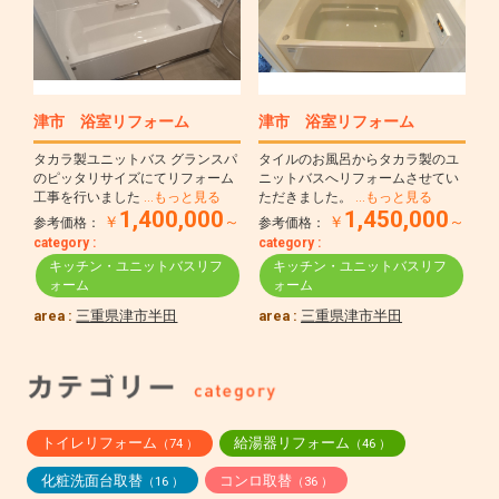
津市 浴室リフォーム
津市 浴室リフォーム
タカラ製ユニットバス グランスパ
タイルのお風呂からタカラ製のユ
のピッタリサイズにてリフォーム
ニットバスへリフォームさせてい
工事を行いました
…もっと見る
ただきました。
…もっと見る
1,400,000
1,450,000
￥
～
￥
～
参考価格：
参考価格：
category :
category :
キッチン・ユニットバスリフ
キッチン・ユニットバスリフ
ォーム
ォーム
area :
三重県津市半田
area :
三重県津市半田
トイレリフォーム
給湯器リフォーム
（74 ）
（46 ）
化粧洗面台取替
コンロ取替
（16 ）
（36 ）