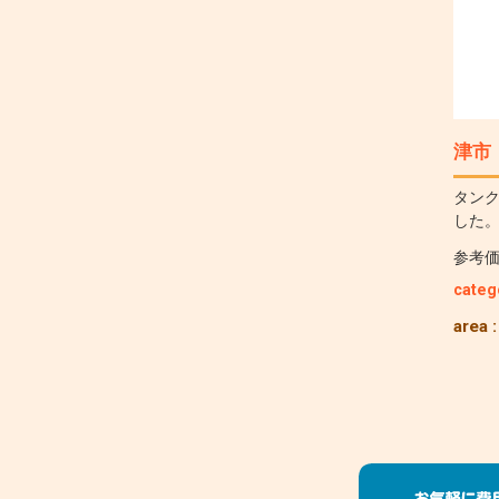
津市
タン
した
参考
categ
area 