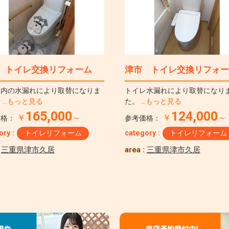
 トイレ交換リフォーム
津市 トイレ交換リフォー
ク内の水漏れにより取替になりま
トイレ水漏れにより取替になり
。
…もっと見る
た。
…もっと見る
165,000
124,000
￥
～
￥
～
価格：
参考価格：
ory :
トイレリフォーム
category :
トイレリフォーム
:
三重県津市久居
area :
三重県津市久居