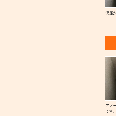
便座
アメ
です