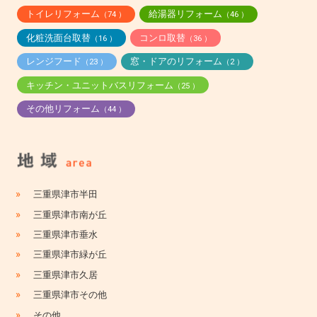
トイレリフォーム
給湯器リフォーム
（74 ）
（46 ）
化粧洗面台取替
コンロ取替
（16 ）
（36 ）
レンジフード
窓・ドアのリフォーム
（23 ）
（2 ）
キッチン・ユニットバスリフォーム
（25 ）
その他リフォーム
（44 ）
»
三重県津市半田
»
三重県津市南が丘
»
三重県津市垂水
»
三重県津市緑が丘
»
三重県津市久居
»
三重県津市その他
»
その他