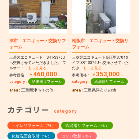
津市 エコキュート交換リフ
松阪市 エコキュート交換リ
ォーム
フォーム
三菱製エコキュート SRT-S376U
三菱製エコキュート高圧型370ℓタ
へ交換させていただきました。 フ
イプ SRT-S376Uへ交換させていた
ルオート
…もっと見る
だき
…もっと見る
460,000
353,000
￥
～
￥
～
参考価格：
参考価格：
category :
給湯器リフォーム
category :
給湯器リフォーム
area :
三重県津市その他
area :
三重県津市その他
トイレリフォーム
給湯器リフォーム
（74 ）
（46 ）
化粧洗面台取替
コンロ取替
（16 ）
（36 ）