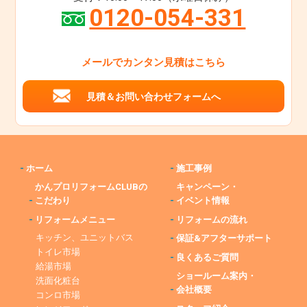
0120-054-331
メールでカンタン見積はこちら
見積＆お問い合わせフォームへ
-
ホーム
-
施工事例
かんプロリフォームCLUBの
キャンペーン・
-
こだわり
-
イベント情報
-
リフォームメニュー
-
リフォームの流れ
キッチン、ユニットバス
-
保証&アフターサポート
トイレ市場
-
良くあるご質問
給湯市場
ショールーム案内・
洗面化粧台
-
会社概要
コンロ市場