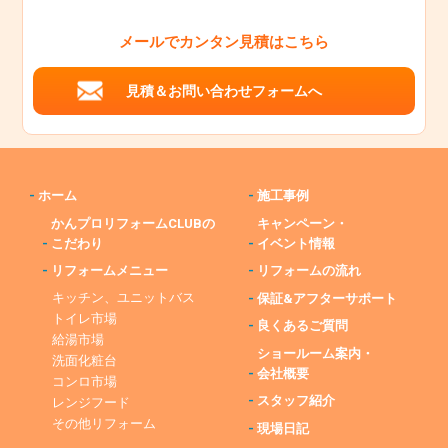
メールでカンタン見積はこちら
見積＆お問い合わせフォームへ
-
ホーム
-
施工事例
かんプロリフォームCLUBの
キャンペーン・
-
こだわり
-
イベント情報
-
リフォームメニュー
-
リフォームの流れ
キッチン、ユニットバス
-
保証&アフターサポート
トイレ市場
-
良くあるご質問
給湯市場
ショールーム案内・
洗面化粧台
-
会社概要
コンロ市場
-
スタッフ紹介
レンジフード
その他リフォーム
-
現場日記