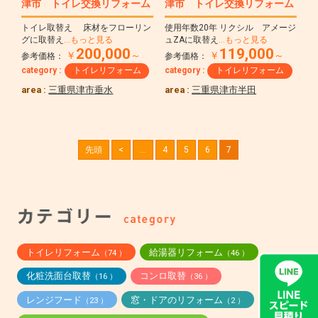
津市 トイレ交換リフォーム
津市 トイレ交換リフォーム
トイレ取替え 床材をフローリン
使用年数20年 リクシル アメージ
グに取替え
…もっと見る
ュZAに取替え
…もっと見る
200,000
119,000
￥
～
￥
～
参考価格：
参考価格：
category :
トイレリフォーム
category :
トイレリフォーム
area :
三重県津市垂水
area :
三重県津市半田
先頭
<
...
4
5
6
7
トイレリフォーム
給湯器リフォーム
（74 ）
（46 ）
化粧洗面台取替
コンロ取替
（16 ）
（36 ）
レンジフード
窓・ドアのリフォーム
（23 ）
（2 ）