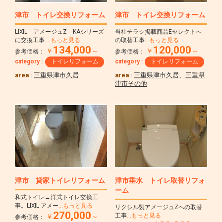
津市 トイレ交換リフォーム
津市 トイレ交換リフォーム
LIXIL アメージュZ KAシリーズ
当社チラシ掲載商品Eセレクトへ
に交換工事
…もっと見る
の取替工事
…もっと見る
134,000
120,000
￥
～
￥
～
参考価格：
参考価格：
category :
トイレリフォーム
category :
トイレリフォーム
area :
三重県津市久居
area :
三重県津市久居
、
三重県
津市その他
津市 貸家トイレリフォーム
津市垂水 トイレ取替リフォ
ーム
和式トイレ→洋式トイレ交換工
事。LIXIL アメー
…もっと見る
リクシル製アメージュZへの取替
270,000
工事
…もっと見る
￥
～
参考価格：