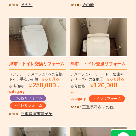
area :
その他
area :
その他
津市 トイレ交換リフォーム
津市 トイレ交換リフォーム
リクシル アメージュZへの交換
アメージュZ リトイレ 便座KB
トイレ手洗い新規
…もっと見る
シリーズへの交換工
…もっと見る
250,000
120,000
￥
～
￥
参考価格：
参考価格：
～
category :
その他リフォーム
category :
トイレリフォーム
トイレリフォーム
area :
三重県津市その他
area :
三重県津市南が丘