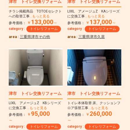
津市 トイレ交換リフォーム
津市 トイレ交換リフォーム
チラシ掲載商品 TOTOEセレクト
LIXIL アメージュZ KAシリーズ
への取替工事
…もっと見る
に交換工事
…もっと見る
133,000
137,000
￥
～
￥
～
参考価格：
参考価格：
category :
トイレリフォーム
category :
トイレリフォーム
area :
三重県津市その他
area :
三重県津市久居
津市 トイレ交換リフォーム
津市 トイレ交換リフォーム
LIXIL アメージュZ KBシリーズ
トイレ本体取替 床、クッションフ
に交換工事
…もっと見る
ロア張替工事
…もっと見る
95,000
260,000
￥
￥
参考価格：
参考価格：
～
～
category :
トイレリフォーム
category :
トイレリフォーム