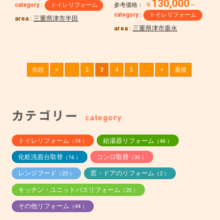
130,000
￥
～
参考価格：
category :
トイレリフォーム
category :
トイレリフォーム
area :
三重県津市半田
area :
三重県津市垂水
先頭
<
...
2
3
4
5
...
>
最後
トイレリフォーム
給湯器リフォーム
（74 ）
（46 ）
化粧洗面台取替
コンロ取替
（16 ）
（36 ）
レンジフード
窓・ドアのリフォーム
（23 ）
（2 ）
キッチン・ユニットバスリフォーム
（25 ）
その他リフォーム
（44 ）