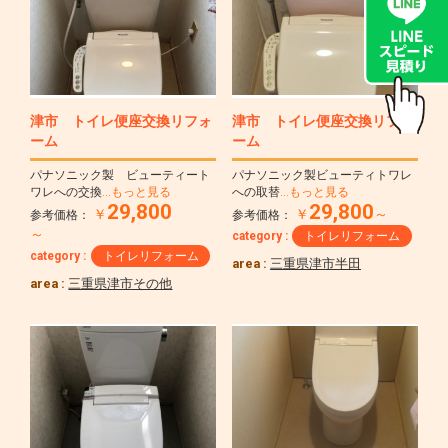
津市 トイレ便座交換リフォ
津市 トイレ便座交換リフォ
ーム
ーム
パナソニック製 ビューティート
パナソニック製ビューティトワレ
ワレへの交換
…もっと見る
への取替
…もっと見る
29,800
29,800
￥
￥
～
参考価格：
参考価格：
～
category :
トイレリフォーム
category :
トイレリフォーム
area :
三重県津市半田
area :
三重県津市その他